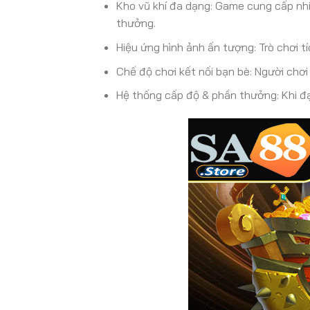
khác nhau, và nhiệm vụ của bạn là bắn hạ
Kho vũ khí đa dạng: Game cung cấp nhi
thưởng.
Hiệu ứng hình ảnh ấn tượng: Trò chơi
Chế độ chơi kết nối bạn bè: Người chơi
Hệ thống cấp độ & phần thưởng: Khi đạ