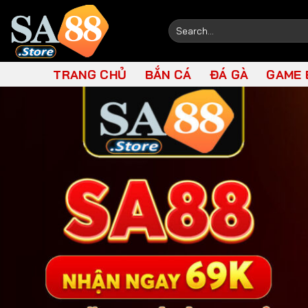
Skip
to
content
TRANG CHỦ
BẮN CÁ
ĐÁ GÀ
GAME 