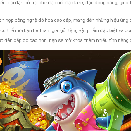
 càng nhiều cá càng tốt để tích lũy điểm và đổi thưởng hấp dẫ
ều loại đạn hỗ trợ như đạn nổ, đạn laze, đạn đóng băng, giúp 
 tích hợp công nghệ đồ họa cao cấp, mang đến những hiệu ứng
 có thể mời bạn bè tham gia, gửi tặng vật phẩm đặc biệt và cù
t đến cấp độ cao hơn, bạn sẽ mở khóa thêm nhiều tính năng đ