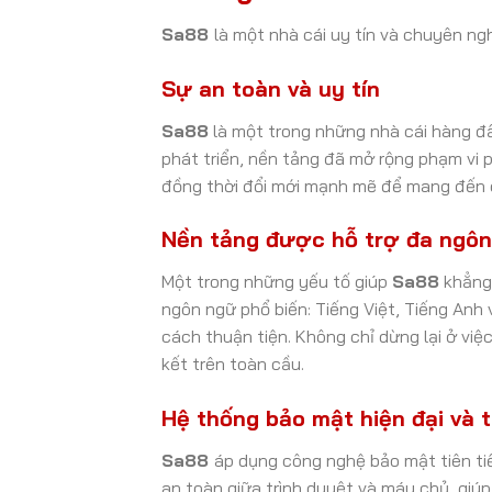
Những ưu điểm làm nên 
Sa88
là một nhà cái uy tín và chuyên ng
Sự an toàn và uy tín
Sa88
là một trong những nhà cái hàng đầ
phát triển, nền tảng đã mở rộng phạm vi p
đồng thời đổi mới mạnh mẽ để mang đến ch
Nền tảng được hỗ trợ đa ngô
Một trong những yếu tố giúp
Sa88
khẳng 
ngôn ngữ phổ biến: Tiếng Việt, Tiếng Anh 
cách thuận tiện. Không chỉ dừng lại ở việc
kết trên toàn cầu.
Hệ thống bảo mật hiện đại và t