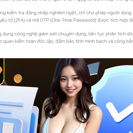
ến để đảm bảo an toàn tuyệt đối cho người chơi. Nhà cái sử d
p bảo vệ dữ liệu cá nhân, ngăn chặn nguy cơ đánh cắp thông ti
hống kiểm tra đăng nhập nghiêm ngặt, chỉ cho phép người dùng 
yếu tố (2FA) và mã OTP (One-Time Password) được tích hợp để
g dụng công nghệ giám sát chuyên dụng, liên tục phân tích dữ
cơ quan kiểm toán độc lập, đảm bảo tính minh bạch và công bằ